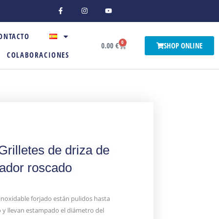
F
I
Y
a
n
o
c
s
u
e
t
t
b
a
u
ONTACTO
o
g
b
0
o
r
e
Carrito
0.00
€
SHOP ONLINE
k
a
COLABORACIONES
-
m
f
illetes de driza de
ador roscado
 inoxidable forjado están pulidos hasta
lo y llevan estampado el diámetro del