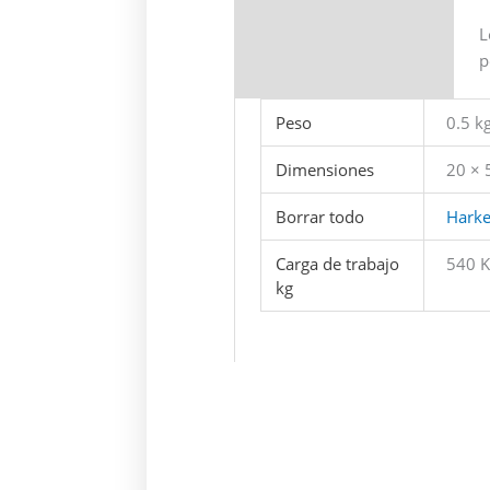
L
p
Peso
0.5 k
Dimensiones
20 × 
Borrar todo
Hark
Carga de trabajo
540 K
kg