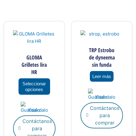
Este
o
producto
tiene
s
múltiples
TRP Estrobo
s.
variantes.
GLOMA
de dyneema
Las
Grilletes lira
sin funda
s
opciones
HR
se
Leer más
pueden
Seleccionar
opciones
elegir
Guárdalo
en
la
Contáctanos
Guárdalo
página
para
de
Contáctanos
comprar
o
producto
para
comprar