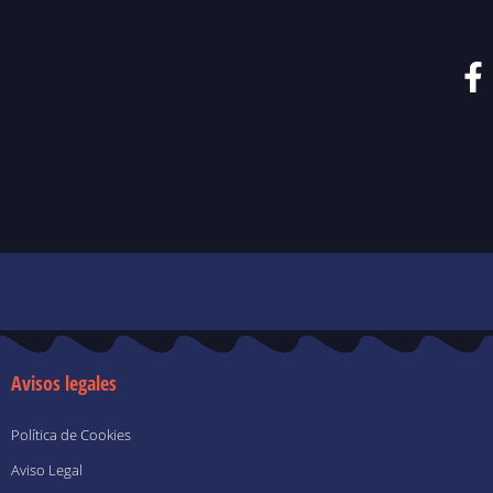
F
a
c
e
b
o
o
k
-
f
Avisos legales
Política de Cookies
Aviso Legal