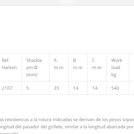
Ref.
Shackle
A
B
C
Work
Harken
pin Ø
m.m
m.m
m.m
load
(mm)
kg.
2107
5
35
14
14
540
as resistencias a la rotura indicadas se derivan de los pesos sopo
ongitud del pasador del grillete, similar a la longitud abarcada po
propiado.