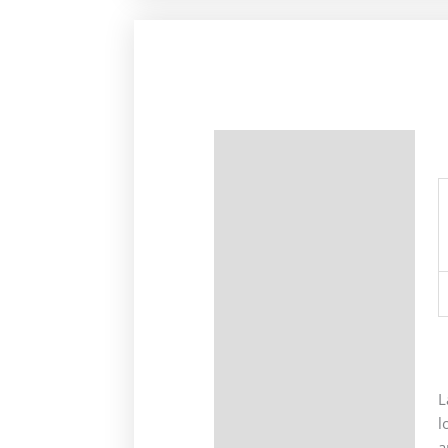
Descripción
Información adicional
L
l
a