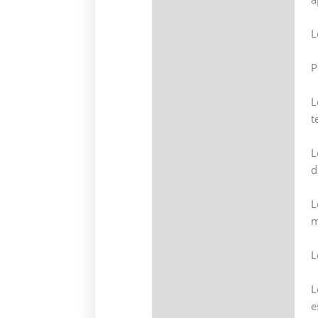
L
P
L
t
L
d
L
m
L
L
e