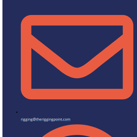
rigging@theriggingpoint.com