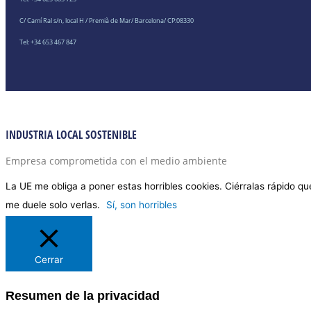
C/ Camí Ral s/n, local H / Premià de Mar/ Barcelona/ CP:08330
Tel: +34 653 467 847
INDUSTRIA LOCAL SOSTENIBLE
Empresa comprometida con el medio ambiente
La UE me obliga a poner estas horribles cookies. Ciérralas rápido qu
me duele solo verlas.
Sí, son horribles
Cerrar
Resumen de la privacidad