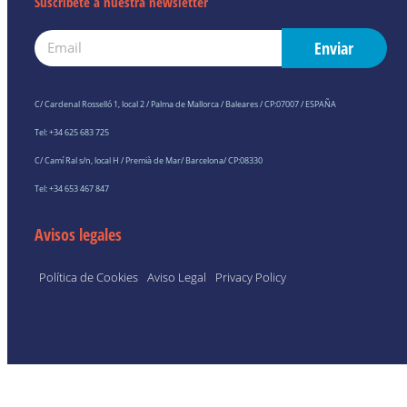
Suscríbete a nuestra newsletter
Email
Enviar
C/ Cardenal Rosselló 1, local 2 / Palma de Mallorca / Baleares / CP:07007 / ESPAÑA
Tel: +34 625 683 725
C/ Camí Ral s/n, local H / Premià de Mar/ Barcelona/ CP:08330
Tel: +34 653 467 847
Avisos legales
Política de Cookies
Aviso Legal
Privacy Policy