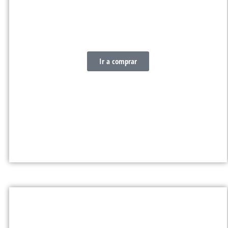
CABUYERÍA
Ir a comprar
EQUIPAMIENTO & TRABAJOS EN
ALTURA