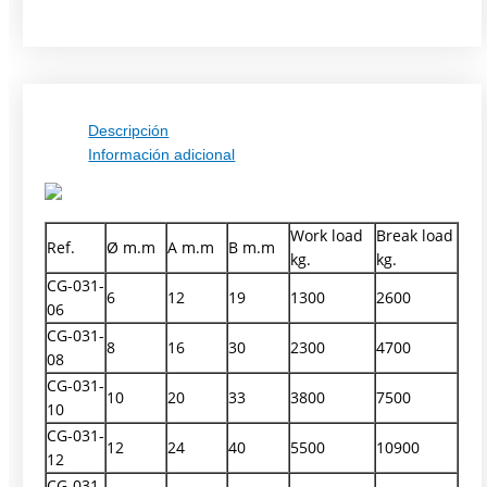
Descripción
Información adicional
Work load
Break load
Ref.
Ø m.m
A m.m
B m.m
kg.
kg.
CG-031-
6
12
19
1300
2600
06
CG-031-
8
16
30
2300
4700
08
CG-031-
10
20
33
3800
7500
10
CG-031-
12
24
40
5500
10900
12
CG-031-