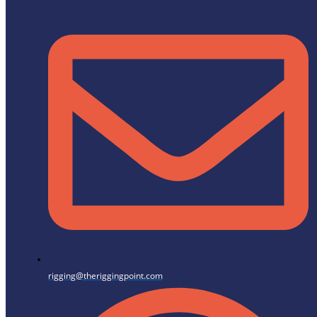
rigging@theriggingpoint.com