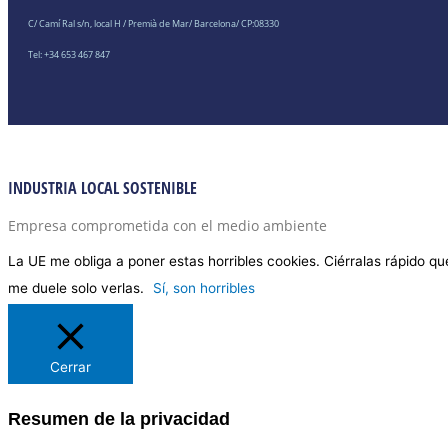
C/ Camí Ral s/n, local H / Premià de Mar/ Barcelona/ CP:08330
Tel: +34 653 467 847
INDUSTRIA LOCAL SOSTENIBLE
Empresa comprometida con el medio ambiente
La UE me obliga a poner estas horribles cookies. Ciérralas rápido qu
me duele solo verlas.
Sí, son horribles
Cerrar
Resumen de la privacidad