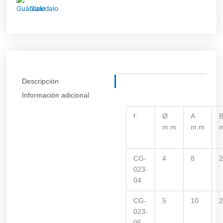
Guárdalo
Descripción
Información adicional
f.
Ø
A
m.m
m.m
CG-
4
8
023-
04
CG-
5
10
023-
05