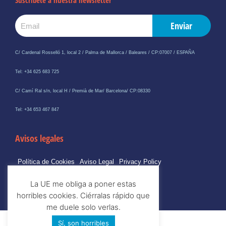
Suscríbete a nuestra newsletter
Email
Enviar
C/ Cardenal Rosselló 1, local 2 / Palma de Mallorca / Baleares / CP:07007 / ESPAÑA
Tel: +34 625 683 725
C/ Camí Ral s/n, local H / Premià de Mar/ Barcelona/ CP:08330
Tel: +34 653 467 847
Avisos legales
Política de Cookies
Aviso Legal
Privacy Policy
La UE me obliga a poner estas
horribles cookies. Ciérralas rápido que
me duele solo verlas.
Sí, son horribles