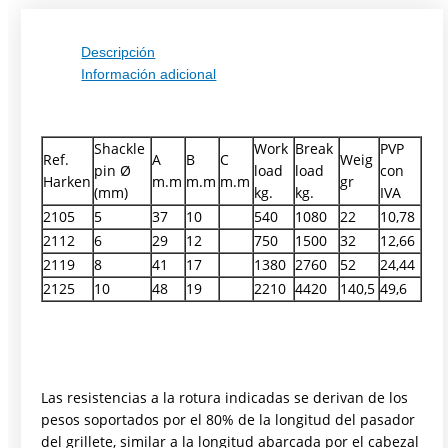
Descripción
Información adicional
Shackle
Work
Break
PVP
Ref.
A
B
C
Weig
pin Ø
load
load
con
Harken
m.m
m.m
m.m
gr
(mm)
kg.
kg.
IVA
2105
5
37
10
540
1080
22
10,78
2112
6
29
12
750
1500
32
12,66
2119
8
41
17
1380
2760
52
24,44
2125
10
48
19
2210
4420
140,5
49,6
Las resistencias a la rotura indicadas se derivan de los
pesos soportados por el 80% de la longitud del pasador
del grillete, similar a la longitud abarcada por el cabezal