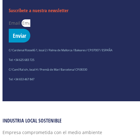
Suscríbete a nuestra newsletter
Email
Enviar
C/ Cardenal Rosselló 1, local 2 / Palma de Mallorca / Baleares / CP:07007 / ESPAÑA
Tel: +34 625 683 725
C/ Camí Ral s/n, local H / Premià de Mar/ Barcelona/ CP:08330
Tel: +34 653 467 847
INDUSTRIA LOCAL SOSTENIBLE
Empresa comprometida con el medio ambiente