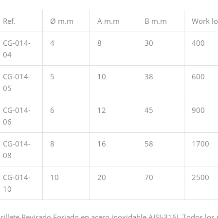
Ref.
Ø m.m
A m.m
B m.m
Work lo
CG-014-
4
8
30
400
04
CG-014-
5
10
38
600
05
CG-014-
6
12
45
900
06
CG-014-
8
16
58
1700
08
CG-014-
10
20
70
2500
10
rillete Revirado Forjado en acero inoxidable AISI-316L Todos los