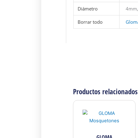
Diámetro
4mm,
Borrar todo
Glom
Productos relacionados
Este
product
tiene
múltiple
variante
GLOMA