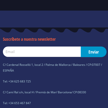
r
e
p
a
p
m
Suscríbete a nuestra newsletter
Email
Enviar
C/ Cardenal Rosselló 1, local 2 / Palma de Mallorca / Baleares / CP:07007 /
ESPAÑA
Tel: +34 625 683 725
C/ Camí Ral s/n, local H / Premià de Mar/ Barcelona/ CP:08330
Tel: +34 653 467 847