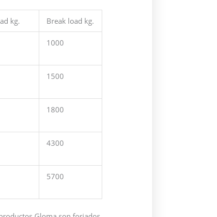
ad kg.
Break load kg.
1000
1500
1800
4300
5700
 productos Gloma son forjados,