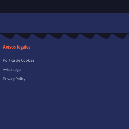
o
k
-
f
Avisos legales
Política de Cookies
Aviso Legal
Privacy Policy