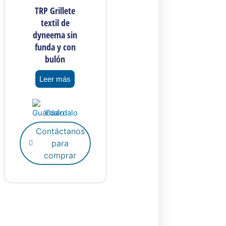
TRP Grillete
s
textil de
dyneema sin
funda y con
bulón
Leer más
Guárdalo
o
Contáctanos
para
comprar