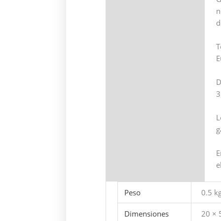
n
d
T
E
D
3
L
g
E
e
Peso
0.5 k
Dimensiones
20 × 