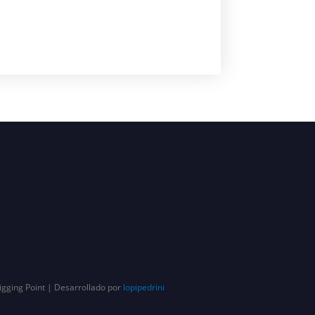
igging Point | Desarrollado por
lopipedrini