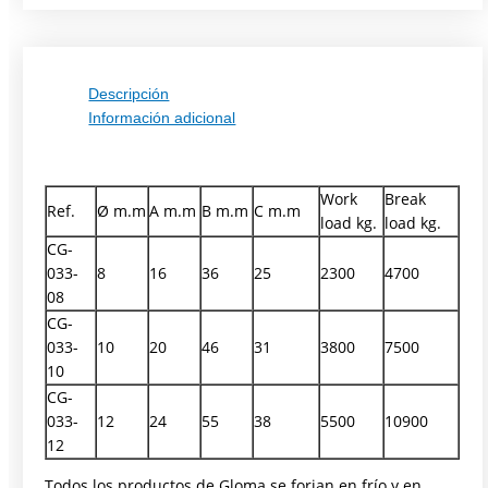
Descripción
Información adicional
Work
Break
Ref.
Ø m.m
A m.m
B m.m
C m.m
load kg.
load kg.
CG-
033-
8
16
36
25
2300
4700
08
CG-
033-
10
20
46
31
3800
7500
10
CG-
033-
12
24
55
38
5500
10900
12
Todos los productos de Gloma se forjan en frío y en