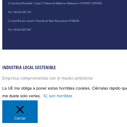
C/ Cardenal Rosselló 1, local 2 / Palma de Mallorca / Baleares / CP:07007 / ESPAÑA
Tel: +34 625 683 725
C/ Camí Ral s/n, local H / Premià de Mar/ Barcelona/ CP:08330
Tel: +34 653 467 847
INDUSTRIA LOCAL SOSTENIBLE
Empresa comprometida con el medio ambiente
La UE me obliga a poner estas horribles cookies. Ciérralas rápido qu
me duele solo verlas.
Sí, son horribles
Cerrar