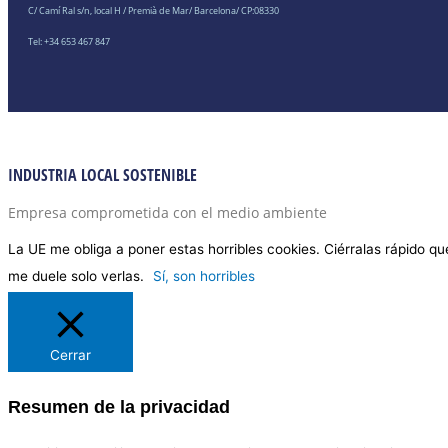
C/ Camí Ral s/n, local H / Premià de Mar/ Barcelona/ CP:08330
Tel: +34 653 467 847
INDUSTRIA LOCAL SOSTENIBLE
Empresa comprometida con el medio ambiente
La UE me obliga a poner estas horribles cookies. Ciérralas rápido qu
me duele solo verlas.
Sí, son horribles
Cerrar
Resumen de la privacidad