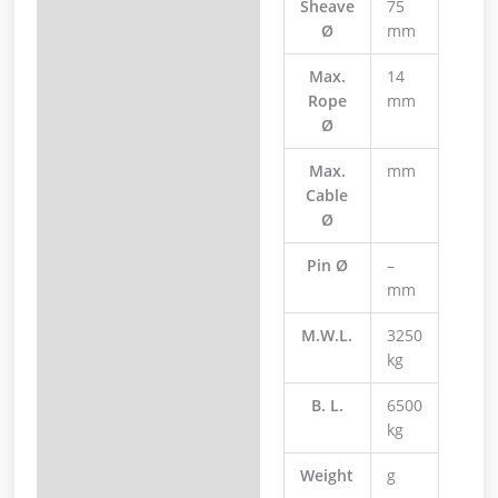
Sheave
75
Ø
mm
Max.
14
Rope
mm
Ø
Max.
mm
Cable
Ø
Pin Ø
–
mm
M.W.L.
3250
kg
B. L.
6500
kg
Weight
g