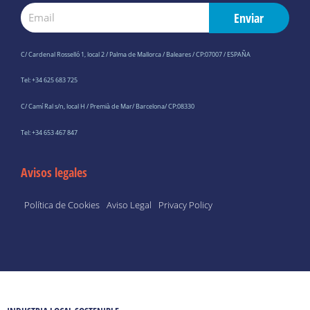
Email
Enviar
C/ Cardenal Rosselló 1, local 2 / Palma de Mallorca / Baleares / CP:07007 / ESPAÑA
Tel: +34 625 683 725
C/ Camí Ral s/n, local H / Premià de Mar/ Barcelona/ CP:08330
Tel: +34 653 467 847
Avisos legales
Política de Cookies
Aviso Legal
Privacy Policy