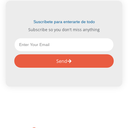
Suscríbete para enterarte de todo
Subscribe so you don't miss anything
E
m
a
i
Send
l
A
S
n
i
t
g