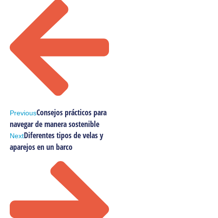
u
i
e
n
t
e
Consejos prácticos para
Previous
navegar de manera sostenible
Diferentes tipos de velas y
Next
aparejos en un barco