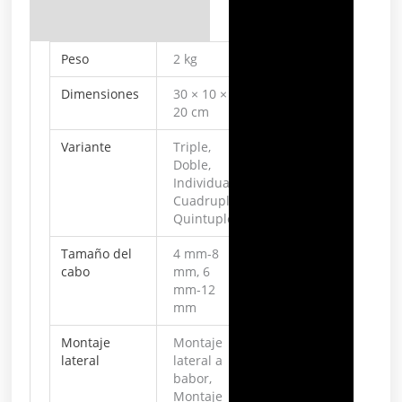
Peso
2 kg
Dimensiones
30 × 10 ×
20 cm
Variante
Triple,
Doble,
Individual,
Cuadruple,
Quintuple
Tamaño del
4 mm-8
cabo
mm, 6
mm-12
mm
Montaje
Montaje
lateral
lateral a
babor,
Montaje