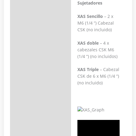
Sujetadores
XAS Sencillo
– 2 x
M6 (1/4 “) Cabezal
CSK (no incluido)
XAS doble
– 4 x
cabezales CSK M6
(1/4 “) (no incluidos)
XAS Triple
– Cabezal
CSK de 6 x M6 (1/4 “)
(no incluido)