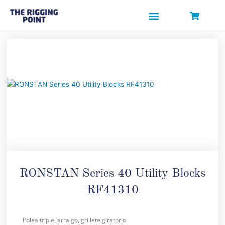
Ir
al
contenido
SOBRE NOSOTROS
RONSTAN Series 40 Utility Blocks
RF41310
Polea triple, arraigo, grillete giratorio