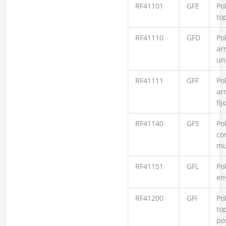
RF41101
GFE
Po
top
RF41110
GFD
Po
ar
un
RF41111
GFF
Po
ar
fij
RF41140
GFS
Po
co
mu
RF41151
GFL
Po
en
RF41200
GFI
Po
to
po