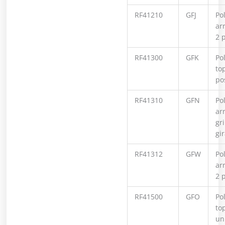
RF41210
GFJ
Po
ar
2 
RF41300
GFK
Pol
to
po
RF41310
GFN
Pol
ar
gri
gi
RF41312
GFW
Pol
ar
2 
RF41500
GFO
Pol
to
un