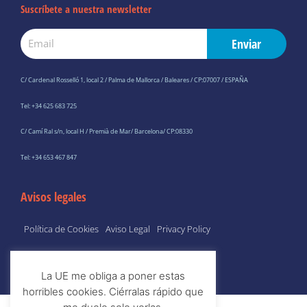
Suscríbete a nuestra newsletter
Email
Enviar
C/ Cardenal Rosselló 1, local 2 / Palma de Mallorca / Baleares / CP:07007 / ESPAÑA
Tel: +34 625 683 725
C/ Camí Ral s/n, local H / Premià de Mar/ Barcelona/ CP:08330
Tel: +34 653 467 847
Avisos legales
Política de Cookies
Aviso Legal
Privacy Policy
La UE me obliga a poner estas
horribles cookies. Ciérralas rápido que