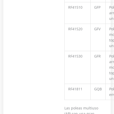
RF41510
GFP
Pol
ar
un
RF41520
GFV
Pol
mo
to
un
RF41530
GFR
Pol
ar
mo
to
un
RF41811
GQB
Po
en
Las poleas multiuso
(AP) son una gran