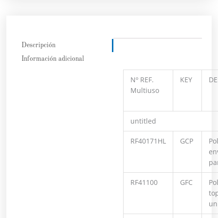
Descripción
Información adicional
Nº REF.
KEY
DE
Multiuso
untitled
RF40171HL
GCP
Po
en
pa
RF41100
GFC
Po
to
un