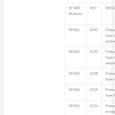
Nº REF.
KEY
DESC
Multiuso
RF661
GOC
Polea
tope 
pequ
RF662
GOD
Polea
tope 
pequ
RF663
GOB
Polea
tope 
RF666
GOA
Polea
tope f
RF681
GOH
Polea
arrai