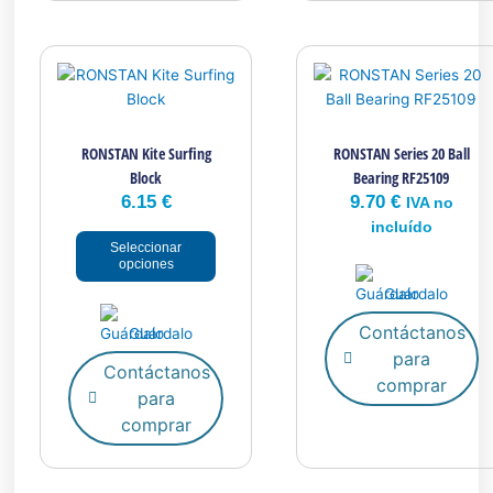
Este
producto
tiene
múltiples
RONSTAN Kite Surfing
RONSTAN Series 20 Ball
variantes.
Block
Bearing RF25109
Las
6.15
€
9.70
€
opciones
IVA no
se
incluído
Seleccionar
pueden
opciones
elegir
Guárdalo
en
la
Contáctanos
Guárdalo
página
para
Contáctanos
de
comprar
para
producto
comprar