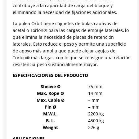
contribuye a la capacidad de carga del bloque y
eliminando la necesidad de fijaciones adicionales.
La polea Orbit tiene cojinetes de bolas cautivos de
acetal o Torlon® para las cargas de empuje laterales, lo
que elimina la necesidad de placas de retención
laterales. Esto reduce el peso y permite una superficie
de apoyo más amplia que puede alojar agujas de
Torlon® más largas, con lo que se consigue una relación
resistencia-peso sustancialmente mayor.
ESPECIFICACIONES DEL PRODUCTO
Sheave Ø
75 mm
Max. Rope Ø
14 mm
Max. Cable Ø
– mm
Pin Ø
– mm
M.W.L.
2200 kg
B. L.
4500 kg
Weight
226 g
APLICACIONES