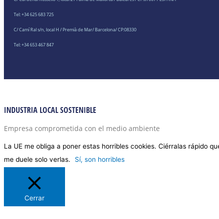
Tel: +34 625 683 725
C/ Camí Ral s/n, local H / Premià de Mar/ Barcelona/ CP:08330
Tel: +34 653 467 847
INDUSTRIA LOCAL SOSTENIBLE
Empresa comprometida con el medio ambiente
La UE me obliga a poner estas horribles cookies. Ciérralas rápido qu
me duele solo verlas.
Sí, son horribles
Cerrar