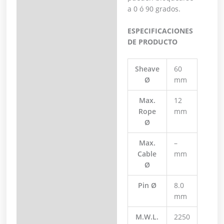
a 0 ó 90 grados.
ESPECIFICACIONES
DE PRODUCTO
Sheave
60
Ø
mm
Max.
12
Rope
mm
Ø
Max.
–
Cable
mm
Ø
Pin Ø
8.0
mm
M.W.L.
2250