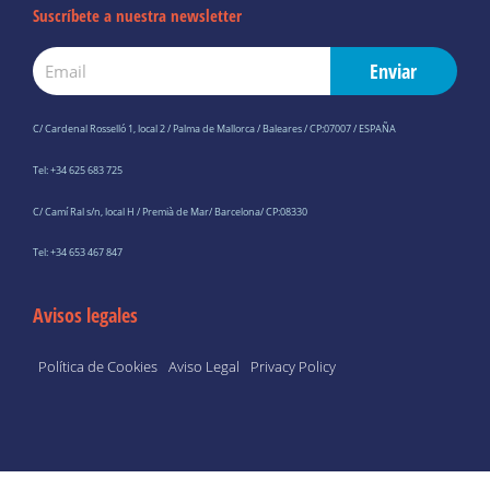
Suscríbete a nuestra newsletter
Email
Enviar
C/ Cardenal Rosselló 1, local 2 / Palma de Mallorca / Baleares / CP:07007 / ESPAÑA
Tel: +34 625 683 725
C/ Camí Ral s/n, local H / Premià de Mar/ Barcelona/ CP:08330
Tel: +34 653 467 847
Avisos legales
Política de Cookies
Aviso Legal
Privacy Policy