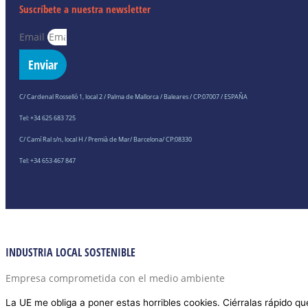
Suscríbete a nuestra newsletter
Email
Enviar
C/ Cardenal Rosselló 1, local 2 / Palma de Mallorca / Baleares / CP:07007 / ESPAÑA
Tel: +34 625 683 725
C/ Camí Ral s/n, local H / Premià de Mar/ Barcelona/ CP:08330
Tel: +34 653 467 847
INDUSTRIA LOCAL SOSTENIBLE
Empresa comprometida con el medio ambiente
La UE me obliga a poner estas horribles cookies. Ciérralas rápido qu