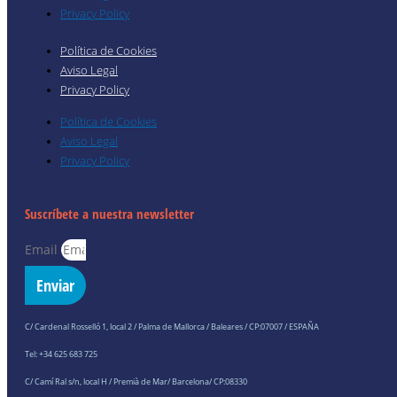
Privacy Policy
Política de Cookies
Aviso Legal
Privacy Policy
Política de Cookies
Aviso Legal
Privacy Policy
Suscríbete a nuestra newsletter
Email
Enviar
C/ Cardenal Rosselló 1, local 2 / Palma de Mallorca / Baleares / CP:07007 / ESPAÑA
Tel: +34 625 683 725
C/ Camí Ral s/n, local H / Premià de Mar/ Barcelona/ CP:08330