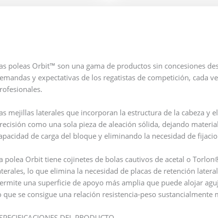
as poleas Orbit™ son una gama de productos sin concesiones desa
emandas y expectativas de los regatistas de competición, cada v
rofesionales.
as mejillas laterales que incorporan la estructura de la cabeza y
recisión como una sola pieza de aleación sólida, dejando materia
apacidad de carga del bloque y eliminando la necesidad de fijacio
a polea Orbit tiene cojinetes de bolas cautivos de acetal o Torlo
aterales, lo que elimina la necesidad de placas de retención latera
ermite una superficie de apoyo más amplia que puede alojar agu
o que se consigue una relación resistencia-peso sustancialmente 
SPECIFICACIONES DEL PRODUCTO