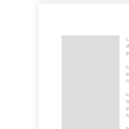
L
Descripción
d
p
Información adicional
L
p
c
L
l
p
l
E