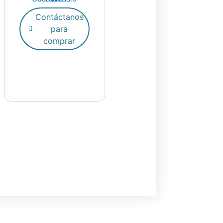
de
producto
Contáctanos
para
comprar