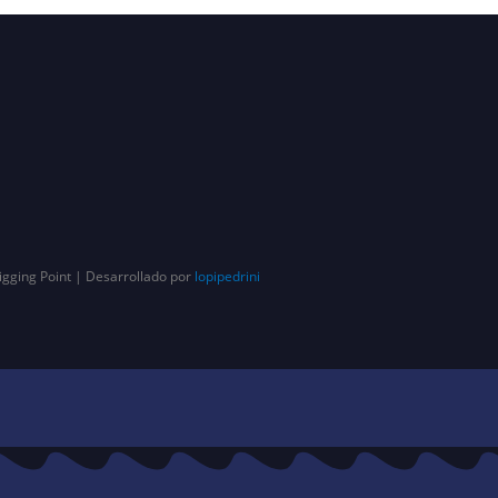
igging Point | Desarrollado por
lopipedrini