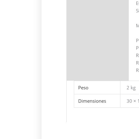
E
S
M
P
P
R
R
R
Peso
2 kg
Dimensiones
30 × 