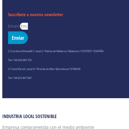
Suscríbete a nuestra newsletter
Email
Enviar
C/ Cardenal Rosselló 1, local 2 / Palma de Mallorca / Baleares / CP:07007 / ESPAÑA
Tel: +34 625 683 725
C/ Camí Ral s/n, local H / Premià de Mar/ Barcelona/ CP:08330
Tel: +34 653 467 847
INDUSTRIA LOCAL SOSTENIBLE
Empresa comprometida con el medio ambiente