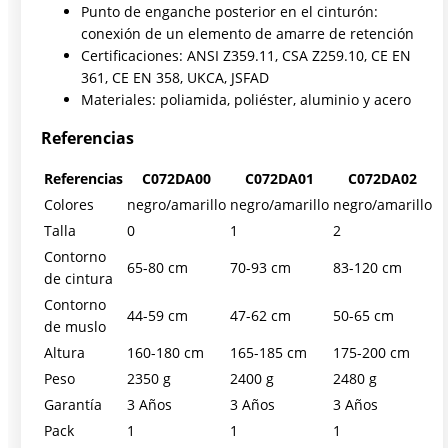
Punto de enganche posterior en el cinturón:
conexión de un elemento de amarre de retención
Certificaciones: ANSI Z359.11, CSA Z259.10, CE EN
361, CE EN 358, UKCA, JSFAD
Materiales: poliamida, poliéster, aluminio y acero
Referencias
Referencias
C072DA00
C072DA01
C072DA02
Colores
negro/amarillo
negro/amarillo
negro/amarillo
Talla
0
1
2
Contorno
65-80 cm
70-93 cm
83-120 cm
de cintura
Contorno
44-59 cm
47-62 cm
50-65 cm
de muslo
Altura
160-180 cm
165-185 cm
175-200 cm
Peso
2350 g
2400 g
2480 g
Garantía
3 Años
3 Años
3 Años
Pack
1
1
1