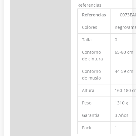
Referencias
Referencias
C073EA
Colores
negro/ama
Talla
0
Contorno
65-80 cm
de cintura
Contorno
44-59 cm
de muslo
Altura
160-180 c
Peso
1310 g
Garantía
3 Años
Pack
1