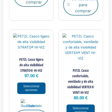
comprar
para
comprar
Este
Este
producto
producto
tiene
tiene
múltiples
múltiples
variantes.
variantes.
PETZL Casco ligero
Las
Las
de alta visibilidad
opciones
opciones
STRATO® HI-VIZ
PETZL Casco
se
se
97.00
€
confortable,
pueden
pueden
ventilado y de alta
elegir
elegir
Seleccionar
visibilidad VERTEX®
en
en
opciones
VENT HI-VIZ
la
la
80.00
€
página
página
de
de
Guárdalo
Seleccionar
producto
producto
opciones