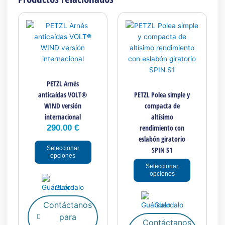
Este
Este
producto
producto
tiene
tiene
múltiples
múltiples
variantes.
variantes.
Las
Las
PETZL Arnés
opciones
opciones
anticaídas VOLT®
PETZL Polea simple y
se
se
WIND versión
compacta de
pueden
pueden
internacional
altísimo
elegir
elegir
290.00
€
rendimiento con
en
en
eslabón giratorio
la
la
Seleccionar
SPIN S1
página
página
opciones
de
de
Seleccionar
producto
producto
opciones
Guárdalo
Contáctanos
Guárdalo
para
Contáctanos