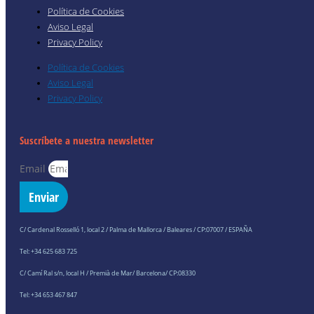
Política de Cookies
Aviso Legal
Privacy Policy
Política de Cookies
Aviso Legal
Privacy Policy
Suscríbete a nuestra newsletter
Email
Enviar
C/ Cardenal Rosselló 1, local 2 / Palma de Mallorca / Baleares / CP:07007 / ESPAÑA
Tel: +34 625 683 725
C/ Camí Ral s/n, local H / Premià de Mar/ Barcelona/ CP:08330
Tel: +34 653 467 847