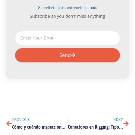
Suscríbete para enterarte de todo
Subscribe so you don't miss anything
E
m
a
i
Send
l
Ant
Sigu
PREVIOUS
NEXT
Cómo y cuándo inspeccionar el mástil de tu velero
Conectores en Rigging: Tipos y Usos Prácticos